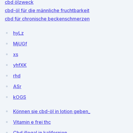
cbd ölzweck
cbd-öl für die männliche fruchtbarkeit
cbd für chronische beckenschmerzen
hyLz
MjUGf
xs
yhfXK
rhd
ASr
kOGS
Können sie cbd-öl in lotion geben_
Vitamin e frei thc
Cbd illegal in kalifornien