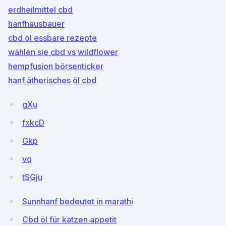
erdheilmittel cbd
hanfhausbauer
cbd öl essbare rezepte
wählen sie cbd vs wildflower
hempfusion börsenticker
hanf ätherisches öl cbd
gXu
fxkcD
Gkp
vq
tSGju
Sunnhanf bedeutet in marathi
Cbd öl für katzen appetit