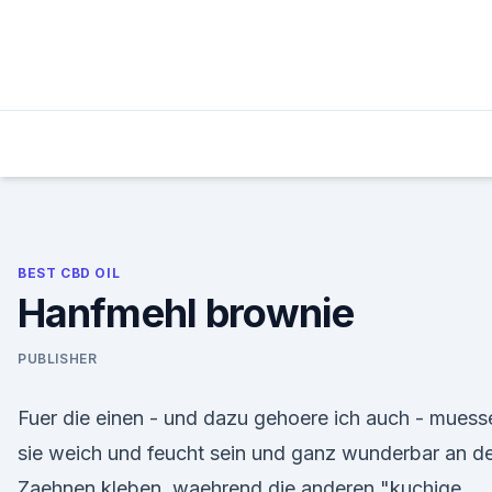
Skip
to
content
BEST CBD OIL
Hanfmehl brownie
PUBLISHER
Fuer die einen - und dazu gehoere ich auch - muess
sie weich und feucht sein und ganz wunderbar an d
Zaehnen kleben, waehrend die anderen "kuchige,