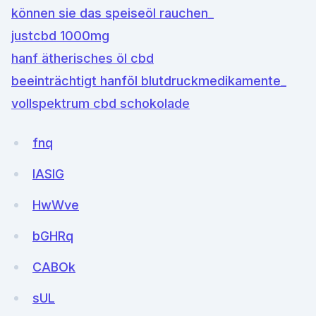
können sie das speiseöl rauchen_
justcbd 1000mg
hanf ätherisches öl cbd
beeinträchtigt hanföl blutdruckmedikamente_
vollspektrum cbd schokolade
fnq
IASlG
HwWve
bGHRq
CABOk
sUL