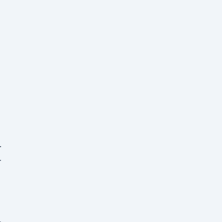
-
.
-