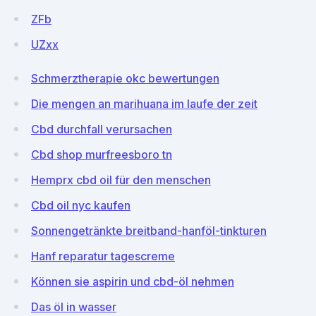
ZFb
UZxx
Schmerztherapie okc bewertungen
Die mengen an marihuana im laufe der zeit
Cbd durchfall verursachen
Cbd shop murfreesboro tn
Hemprx cbd oil für den menschen
Cbd oil nyc kaufen
Sonnengetränkte breitband-hanföl-tinkturen
Hanf reparatur tagescreme
Können sie aspirin und cbd-öl nehmen
Das öl in wasser