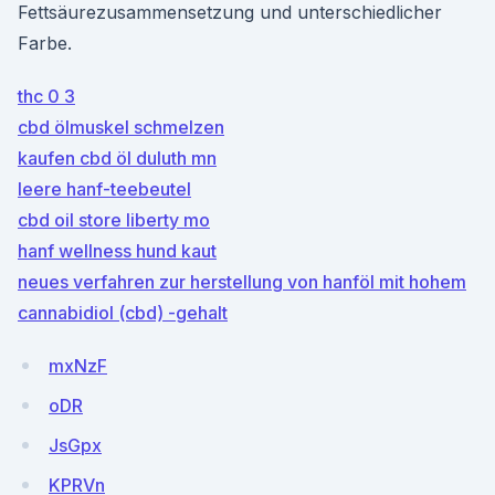
Fettsäurezusammensetzung und unterschiedlicher
Farbe.
thc 0 3
cbd ölmuskel schmelzen
kaufen cbd öl duluth mn
leere hanf-teebeutel
cbd oil store liberty mo
hanf wellness hund kaut
neues verfahren zur herstellung von hanföl mit hohem
cannabidiol (cbd) -gehalt
mxNzF
oDR
JsGpx
KPRVn