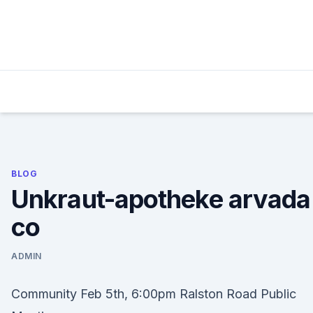
Skip
to
content
BLOG
Unkraut-apotheke arvada
co
ADMIN
Community Feb 5th, 6:00pm Ralston Road Public