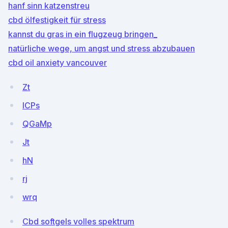
hanf sinn katzenstreu
cbd ölfestigkeit für stress
kannst du gras in ein flugzeug bringen_
natürliche wege, um angst und stress abzubauen
cbd oil anxiety vancouver
Zt
ICPs
QGaMp
Jt
hN
rj
wrq
Cbd softgels volles spektrum